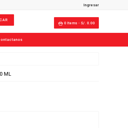
Ingresar
CAR
0
Items -
S/. 0.00
ontactanos
00 ML