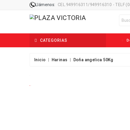
Llámenos:
CEL.949916311/949916310 - TELF (
CATEGORIAS
De
Inicio
Harinas
Doña angelica 50Kg