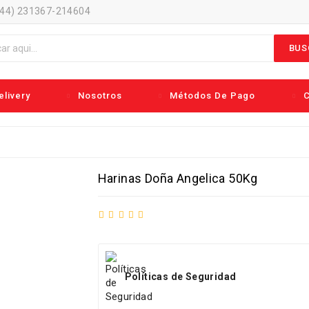
044) 231367-214604
BUS
livery
Nosotros
Métodos De Pago
C
Harinas Doña Angelica 50Kg
Políticas de Seguridad