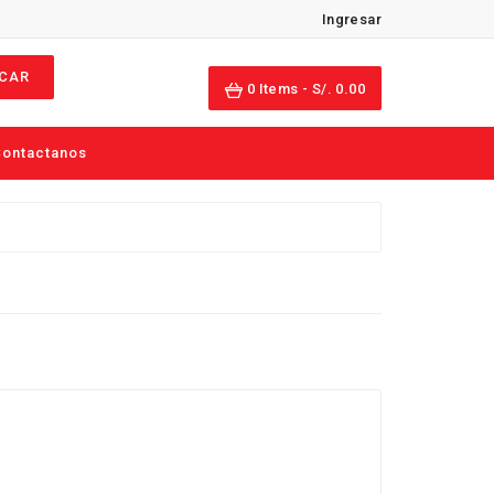
Ingresar
CAR
0
Items -
S/. 0.00
ontactanos