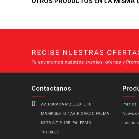
OTROS PRODUCTOS EN LA MISMA 
RECIBE NUESTRAS OFERTA
Te enviaremos nuestros eventos, ofertas y Prom
Contactanos
Prod

AV. PUCARA MZ E LOTE 10
Precios
MAMPUESTO / AV. RICARDO PALMA
Nuevos 
N278 INT 5 URB. PALERMO -
Los mas
TRUJILLO